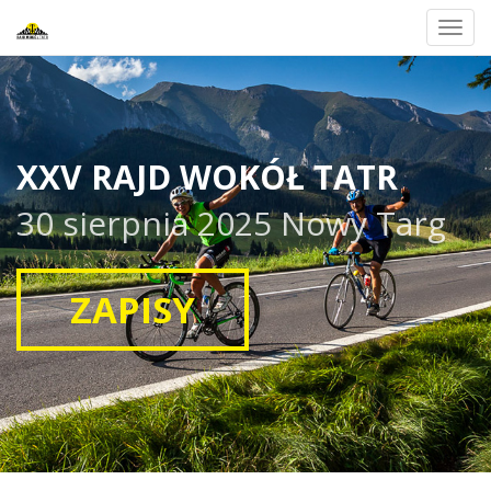
Toggl
navig
XXV RAJD WOKÓŁ TATR
30 sierpnia 2025 Nowy Targ
ZAPISY