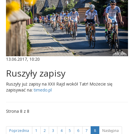
13.06.2017, 10:20
Ruszyły zapisy
Ruszyły już zapisy na XXII Rajd wokół Tatr! Możecie się
zapisywać na:
timedo.pl
Strona 8 z 8
Poprzednia
1
2
3
4
5
6
7
8
Następna