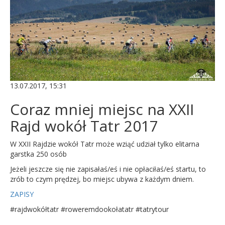
13.07.2017, 15:31
Coraz mniej miejsc na XXII
Rajd wokół Tatr 2017
W XXII Rajdzie wokół Tatr może wziąć udział tylko elitarna
garstka 250 osób
Jeżeli jeszcze się nie zapisałaś/eś i nie opłaciłaś/eś startu, to
zrób to czym prędzej, bo miejsc ubywa z każdym dniem.
ZAPISY
#rajdwokółtatr #roweremdookołatatr #tatrytour