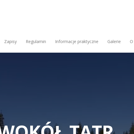
Zapisy
Regulamin
Informacje praktyczne
Galerie
O
D WOKÓŁ TATR