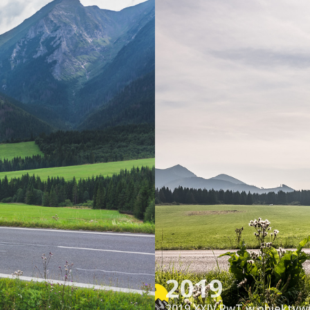
2019
2019 XXIV RwT w obiektywi