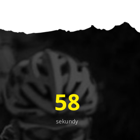
01
sekundy