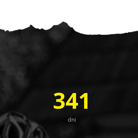
341
dni