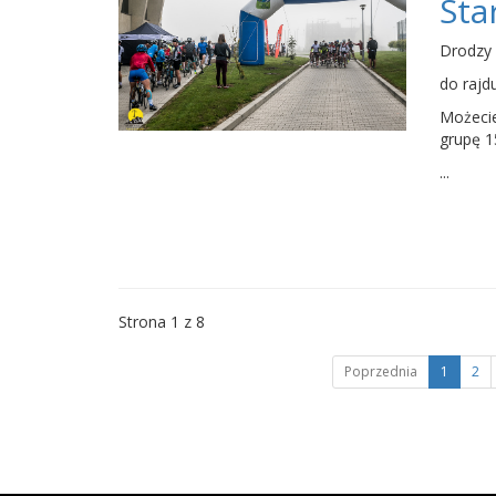
Sta
Drodzy 
do rajd
Możecie
grupę 1
...
Strona 1 z 8
Poprzednia
1
2