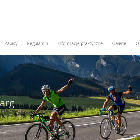
Zapisy
Regulamin
Informacje praktyczne
Galerie
O
R
Targ