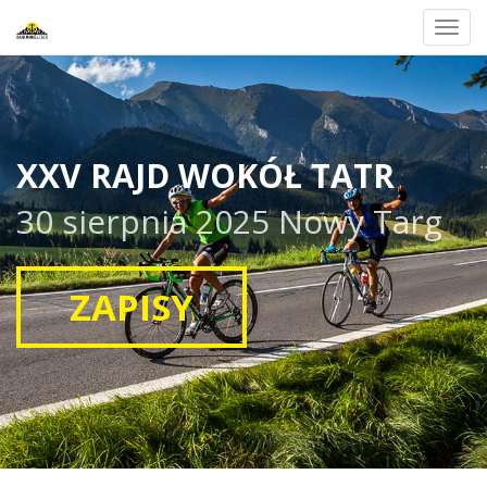
Toggl
navig
XXV RAJD WOKÓŁ TATR
30 sierpnia 2025 Nowy Targ
ZAPISY