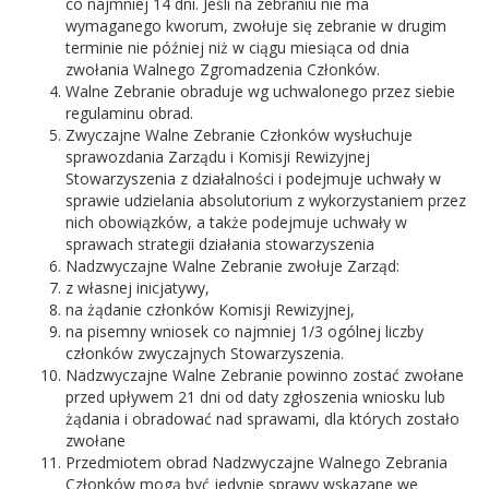
co najmniej 14 dni. Jeśli na zebraniu nie ma
wymaganego kworum, zwołuje się zebranie w drugim
terminie nie później niż w ciągu miesiąca od dnia
zwołania Walnego Zgromadzenia Członków.
Walne Zebranie obraduje wg uchwalonego przez siebie
regulaminu obrad.
Zwyczajne Walne Zebranie Członków wysłuchuje
sprawozdania Zarządu i Komisji Rewizyjnej
Stowarzyszenia z działalności i podejmuje uchwały w
sprawie udzielania absolutorium z wykorzystaniem przez
nich obowiązków, a także podejmuje uchwały w
sprawach strategii działania stowarzyszenia
Nadzwyczajne Walne Zebranie zwołuje Zarząd:
z własnej inicjatywy,
na żądanie członków Komisji Rewizyjnej,
na pisemny wniosek co najmniej 1/3 ogólnej liczby
członków zwyczajnych Stowarzyszenia.
Nadzwyczajne Walne Zebranie powinno zostać zwołane
przed upływem 21 dni od daty zgłoszenia wniosku lub
żądania i obradować nad sprawami, dla których zostało
zwołane
Przedmiotem obrad Nadzwyczajne Walnego Zebrania
Członków mogą być jedynie sprawy wskazane we