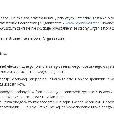
daty i/lub miejsca oraz trasy RwT, przy czym Uczestnik, zostanie o
raz stronie internetowej Organizatora –
www.rajdwokoltatr.pl
, zwane
powyższym zakresie nie skutkuje powstaniem ze strony Organizator
e na stronie internetowej Organizatora.
nia.
anie) elektronicznego formularza zgłoszeniowego (dostępnegow syste
czne z akceptacją niniejszego Regulaminu.
ntuje rezerwacji miejsca na udział w rajdzie. Dopiero spełnienie 2 w
tu uczestników.
bowych podanych w formularzu zgłoszeniowym zgodnie z ustawą z dn
 101 poz. 926, ze zm.) oraz Regulaminem.
 utrwalonego w formie fotografii lub zapisu wideo wizerunku. Uczes
erytorialnie i 5 (pięcio) letniej licencji na wykorzystanie utrwaloneg