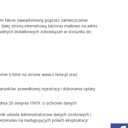
 tym fakcie zawiadomiony poprzez zamieszczenie
j dalej stroną internetową lub/oraz mailowo na adres
a żadnych dodatkowych zobowiązań w stosunku do
mie S-time na stronie www.s-time.pl oraz
arunków: prawidłowej rejestracji i dokonania opłaty
ia 29 sierpnia 1997r. o ochronie danych
tnik udziela Administratorowi danych osobowych i
o wizerunku na następujących polach eksploatacji: