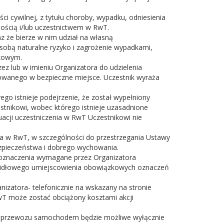
i cywilnej, z tytułu choroby, wypadku, odniesienia
nością i/lub uczestnictwem w RwT.
 że bierze w nim udział na własną
a sobą naturalne ryzyko i zagrożenie wypadkami,
tkowym.
 lub w imieniu Organizatora do udzielenia
owanego w bezpieczne miejsce. Uczestnik wyraża
go istnieje podejrzenie, że został wypełniony
stnikowi, wobec którego istnieje uzasadnione
uacji uczestniczenia w RwT Uczestnikowi nie
wa w RwT, w szczególności do przestrzegania Ustawy
ezpieczeństwa i dobrego wychowania.
e oznaczenia wymagane przez Organizatora
rawidłowego umiejscowienia obowiązkowych oznaczeń
nizatora- telefonicznie na wskazany na stronie
wT może zostać obciążony kosztami akcji
e z przewozu samochodem będzie możliwe wyłącznie