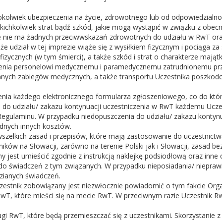
kolwiek ubezpieczenia na życie, zdrowotnego lub od odpowiedzialnośc
jakichkolwiek strat bądź szkód, jakie mogą wystąpić w związku z obec
e nie ma żadnych przeciwwskazań zdrowotnych do udziału w RwT oraz
e udział w tej imprezie wiąże się z wysiłkiem fizycznym i pociąga z
fizycznych (w tym śmierci), a także szkód i strat o charakterze mają
enia personelowi medycznemu i paramedycznemu zatrudnionemu przez
nnych zabiegów medycznych, a także transportu Uczestnika poszkod
nia każdego elektronicznego formularza zgłoszeniowego, co do które
 do udziału/ zakazu kontynuacji uczestniczenia w RwT każdemu Ucze
 Regulaminu. W przypadku niedopuszczenia do udziału/ zakazu kontyn
adnych innych kosztów.
wszelkich zasad i przepisów, które mają zastosowanie do uczestnict
ów na Słowacji, zarówno na terenie Polski jak i Słowacji, zasad b
y jest umieścić zgodnie z instrukcją naklejkę podsiodłową oraz inn
z do świadczeń z tym związanych. W przypadku nieposiadania/ niep
dzianych świadczeń.
czestnik zobowiązany jest niezwłocznie powiadomić o tym fakcie Orga
RwT, które mieści się na mecie RwT. W przeciwnym razie Uczestnik R
gi RwT, które będą przemieszczać się z uczestnikami. Skorzystani