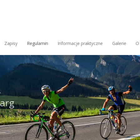
Zapisy
Regulamin
Informacje praktyczne
Galerie
O
R
Targ