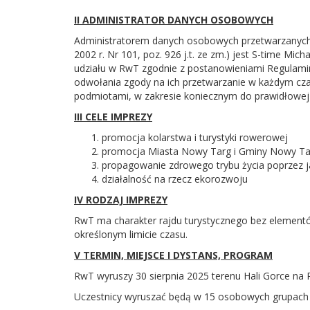
II ADMINISTRATOR DANYCH OSOBOWYCH
Administratorem danych osobowych przetwarzanych w
2002 r. Nr 101, poz. 926 j.t. ze zm.) jest S-time M
udziału w RwT zgodnie z postanowieniami Regulamin
odwołania zgody na ich przetwarzanie w każdym cz
podmiotami, w zakresie koniecznym do prawidłowej 
III CELE IMPREZY
promocja kolarstwa i turystyki rowerowej
promocja Miasta Nowy Targ i Gminy Nowy Ta
propagowanie zdrowego trybu życia poprzez j
działalność na rzecz ekorozwoju
IV RODZAJ IMPREZY
RwT ma charakter rajdu turystycznego bez elementów
określonym limicie czasu.
V TERMIN, MIEJSCE I DYSTANS, PROGRAM
RwT wyruszy 30 sierpnia 2025 terenu Hali Gorce na 
Uczestnicy wyruszać będą w 15 osobowych grupach o