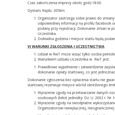
Czas zakończenia imprezy około godz.18:00
Dystans Rajdu: 205km
Organizator zastrzega sobie prawo do zmiany 
odpowiedniej informacji na profilu facebook o
podany przy rejestracji. Dokonanie zmian w 
Uczestnika.
Dokładna godzina i miejsce startu będą podan
VI WARUNKI ZGŁOSZENIA I UCZESTNICTWA
Udział w RwT może wziąć tylko osoba pełnolet
Warunkiem udziału Uczestnika w RwT jest:
Prawidłowe wypełnienie i zatwierdzenie (wysł
dokonanie opłaty startowej, co jest jednozna
Dokonanie zgłoszenia bez opłacenia startu nie gwara
startowej rezerwuje miejsce wśród określonego limi
Wyrażenie zgody na przetwarzanie danych oso
osobowych (tekst jednolity: Dz. U. 2002 r. Nr
Wyrażenie zgody na nieodpłatne wykorzystanie
Organizatorowi niewyłącznej, nieograniczonej t