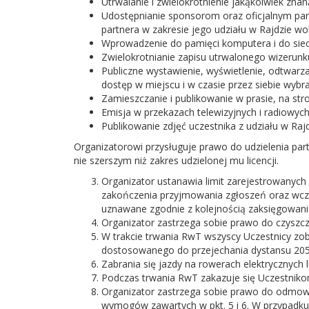
Utrwalanie i zwielokrotnienie jakąkolwiek zn
Udostępnianie sponsorom oraz oficjalnym part
partnera w zakresie jego udziału w Rajdzie wo
Wprowadzenie do pamięci komputera i do siec
Zwielokrotnianie zapisu utrwalonego wizerunk
Publiczne wystawienie, wyświetlenie, odtwarz
dostęp w miejscu i w czasie przez siebie wyb
Zamieszczanie i publikowanie w prasie, na stro
Emisja w przekazach telewizyjnych i radiowych
Publikowanie zdjęć uczestnika z udziału w Ra
Organizatorowi przysługuje prawo do udzielenia pa
nie szerszym niż zakres udzielonej mu licencji.
Organizator ustanawia limit zarejestrowanych
zakończenia przyjmowania zgłoszeń oraz wcze
uznawane zgodnie z kolejnością zaksięgowania
Organizator zastrzega sobie prawo do czyszcze
W trakcie trwania RwT wszyscy Uczestnicy z
dostosowanego do przejechania dystansu 20
Zabrania się jazdy na rowerach elektrycznyc
Podczas trwania RwT zakazuje się Uczestniko
Organizator zastrzega sobie prawo do odmow
wymogów zawartych w pkt. 5 i 6. W przypadku