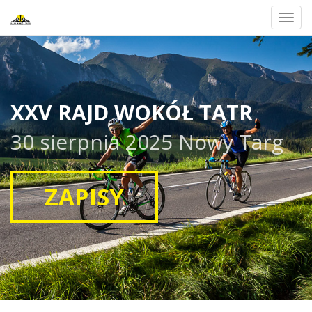
Toggl
navig
XXV RAJD WOKÓŁ TATR
30 sierpnia 2025 Nowy Targ
ZAPISY