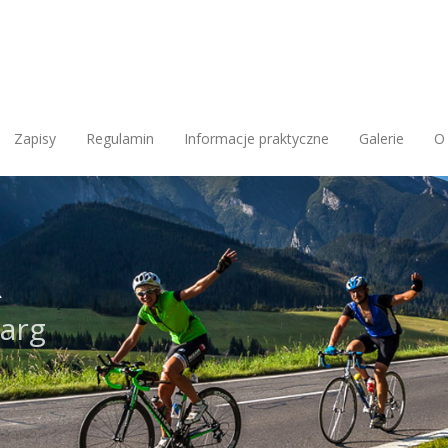
Zapisy
Regulamin
Informacje praktyczne
Galerie
O
R
Targ