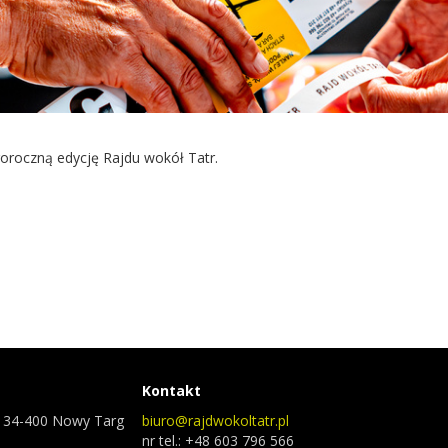
oroczną edycję Rajdu wokół Tatr.
Kontakt
7, 34-400 Nowy Targ
biuro@rajdwokoltatr.pl
nr tel.: +48 603 796 566